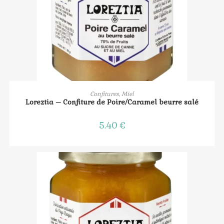
AJOUTER AU PANIER
Confitures, Miel
Loreztia – Confiture de Poire/Caramel beurre salé
5.40
€