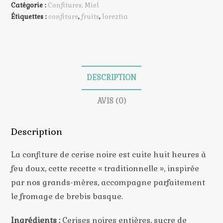
Confiture
Catégorie :
Confitures, Miel
de
Étiquettes :
confiture
,
fruits
,
loreztia
Cerise
Noire
traditionnelle
DESCRIPTION
AVIS (0)
Description
La confiture de cerise noire est cuite huit heures à
feu doux, cette recette « traditionnelle », inspirée
par nos grands-mères, accompagne parfaitement
le fromage de brebis basque.
Ingrédients :
Cerises noires entières, sucre de