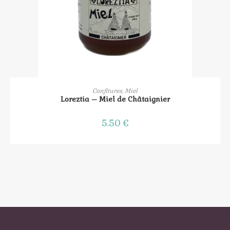
AJOUTER AU PANIER
Confitures, Miel
Loreztia – Miel de Châtaignier
5.50
€