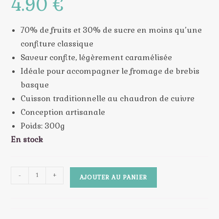
4.90
€
70% de fruits et 30% de sucre en moins qu’une
confiture classique
Saveur confite, légèrement caramélisée
Idéale pour accompagner le fromage de brebis
basque
Cuisson traditionnelle au chaudron de cuivre
Conception artisanale
Poids: 300g
En stock
quantité
-
+
AJOUTER AU PANIER
de
Loreztia
-