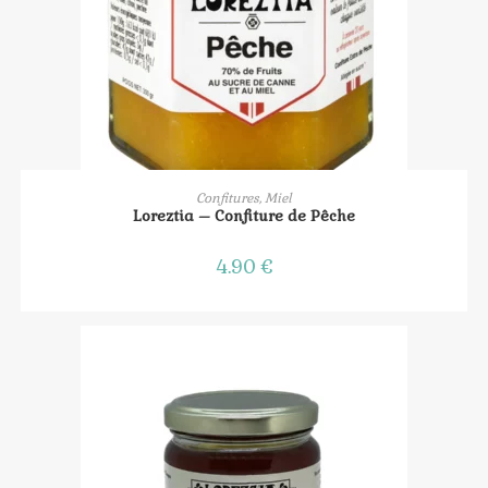
AJOUTER AU PANIER
Confitures, Miel
Loreztia – Confiture de Pêche
4.90
€