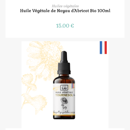
AJOUTER AU PANIER
Huiles végétales
Huile Végétale de Noyau d’Abricot Bio 100ml
15.00
€