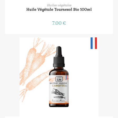
AJOUTER AU PANIER
Huiles végétales
Huile Végétale Tournesol Bio 100ml
7.00
€