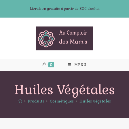
Skip
Livraison gratuite à partir de 80€ d'achat
to
content
0
MENU
Huiles Végétales
>
Produits
>
Cosmétiques
>
Huiles végétales