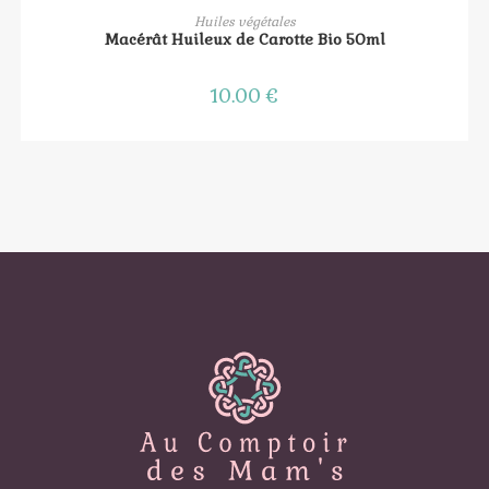
AJOUTER AU PANIER
Huiles végétales
Macérât Huileux de Carotte Bio 50ml
10.00
€