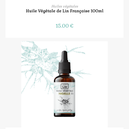
AJOUTER AU PANIER
Huiles végétales
Huile Végétale de Lin Française 100ml
15.00
€