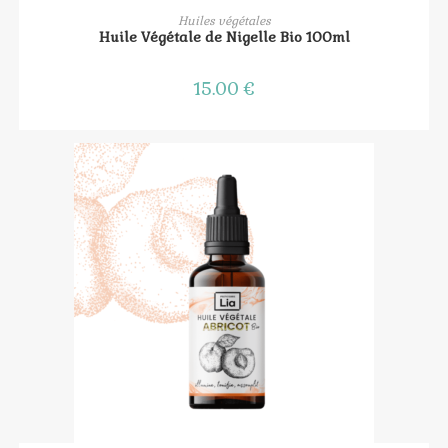
AJOUTER AU PANIER
Huiles végétales
Huile Végétale de Nigelle Bio 100ml
15.00
€