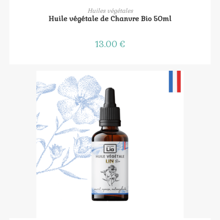
AJOUTER AU PANIER
Huiles végétales
Huile végétale de Chanvre Bio 50ml
13.00
€