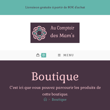
Skip
Livraison gratuite à partir de 80€ d'achat
to
content
0
MENU
Boutique
C’est ici que vous pouvez parcourir les produits de
cette boutique.
>
Boutique