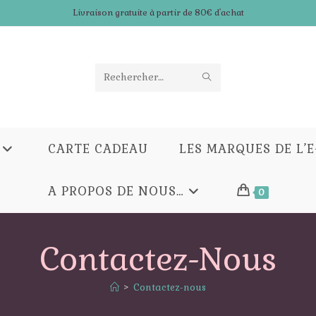
Livraison gratuite à partir de 80€ d'achat
ENVOYER
Rechercher
LA
sur
RECHERCHE
ce
CARTE CADEAU
LES MARQUES DE L’
site
A PROPOS DE NOUS…
0
Contactez-Nous
>
Contactez-nous