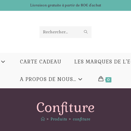
Livraison gratuite à partir de 80€ d'achat
ENVOYER
Rechercher
LA
sur
RECHERCHE
ce
CARTE CADEAU
LES MARQUES DE L’
site
A PROPOS DE NOUS…
0
Confiture
>
Produits
>
confiture