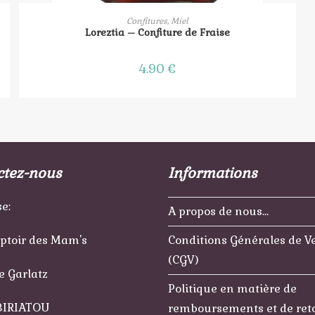
AJOUTER AU PANIER
Confitures, Miel
Loreztia – Confiture de Fraise
4.90
€
ctez-nous
Informations
e:
A propos de nous…
ptoir des Mam's
Conditions Générales de V
(CGV)
e Garlatz
Politique en matière de
BIRIATOU
remboursements et de ret