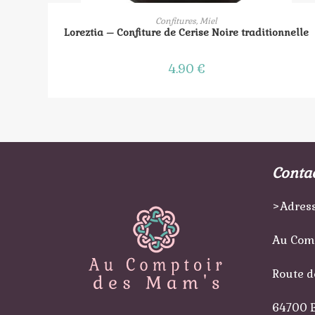
AJOUTER AU PANIER
Confitures, Miel
Loreztia – Confiture de Cerise Noire traditionnelle
4.90
€
Conta
>Adress
Au Com
Route d
64700 