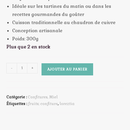
Idéale sur les tartines du matin ou dans les
recettes gourmandes du goûter
Cuisson traditionnelle au chaudron de cuivre
Conception artisanale
Poids: 300g
Plus que 2 en stock
quantité
-
+
AJOUTER AU PANIER
de
Loreztia
-
Confiture
Catégorie :
Confitures, Miel
de
Étiquettes :
fruits; confiture
,
loreztia
Pêche