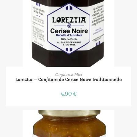
AJOUTER AU PANIER
Confitures, Miel
Loreztia – Confiture de Cerise Noire traditionnelle
4.90
€