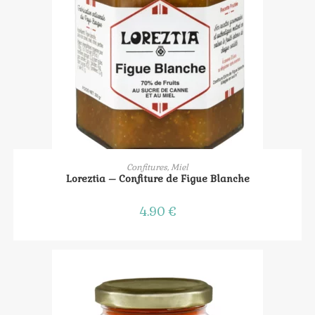
AJOUTER AU PANIER
Confitures, Miel
Loreztia – Confiture de Figue Blanche
4.90
€