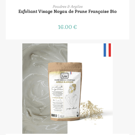
AJOUTER AU PANIER
Poudres & Argiles
Exfoliant Visage Noyau de Prune Française Bio
16.00
€