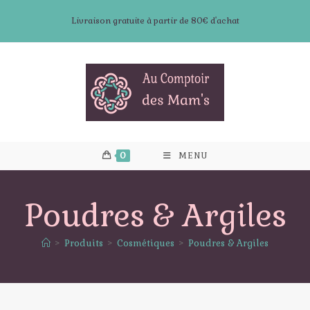
Skip
Livraison gratuite à partir de 80€ d'achat
to
content
0
MENU
Poudres & Argiles
>
Produits
>
Cosmétiques
>
Poudres & Argiles