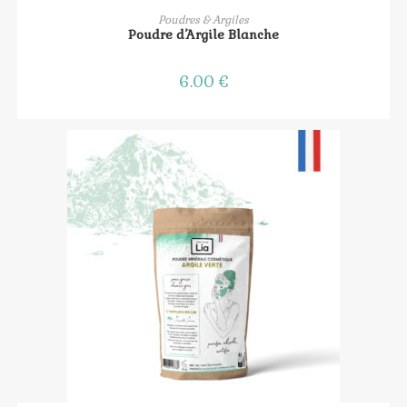
AJOUTER AU PANIER
Poudres & Argiles
Poudre d’Argile Blanche
6.00
€