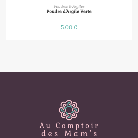
AJOUTER AU PANIER
Poudres & Argiles
Poudre d’Argile Verte
5.00
€