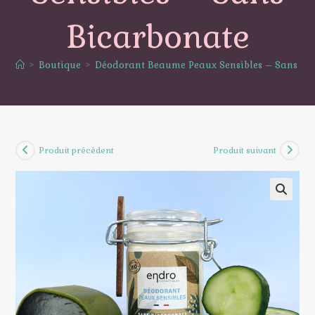
Bicarbonate
>
Boutique
>
Déodorant Beaume Peaux Sensibles – Sans bi
Produit précédent
Produit suivant
🔍