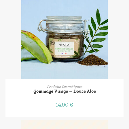
AJOUTER AU PANIER
Produits Cosmétiques
Gommage Visage – Douce Aloe
14.90
€