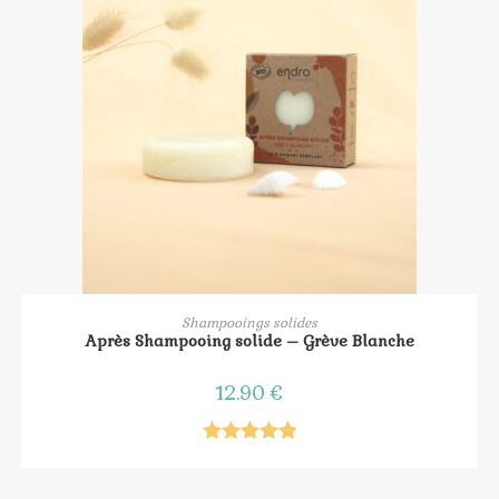
AJOUTER AU PANIER
Shampooings solides
Après Shampooing solide – Grève Blanche
12.90
€
Note
5.00
sur 5