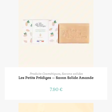
AJOUTER AU PANIER
Produits Cosmétiques
,
Savons solides
Les Petits Prödiges – Savon Solide Amande
7.90
€