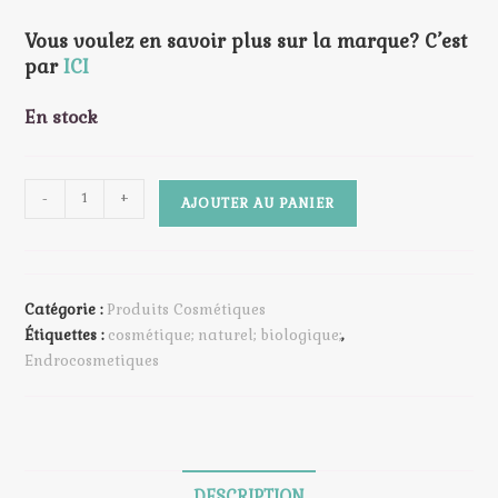
Vous voulez en savoir plus sur la marque? C’est
par
ICI
En stock
quantité
-
+
AJOUTER AU PANIER
de
Déodorant
Beaume
Peaux
Catégorie :
Produits Cosmétiques
Sensibles
Étiquettes :
cosmétique; naturel; biologique;
,
-
Endrocosmetiques
Sans
bicarbonate
DESCRIPTION