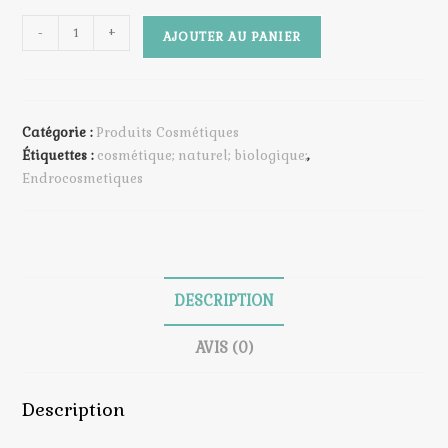
quantité
-
+
AJOUTER AU PANIER
de
Dentifrice
Menthe
en
Catégorie :
Produits Cosmétiques
pâte
Étiquettes :
cosmétique; naturel; biologique;
,
naturelle
Endrocosmetiques
DESCRIPTION
AVIS (0)
Description