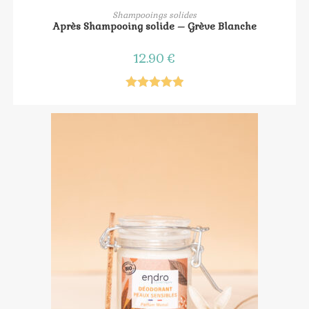
AJOUTER AU PANIER
Shampooings solides
Après Shampooing solide – Grève Blanche
12.90
€
Note
5.00
sur 5