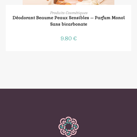
AJOUTER AU PANIER
Produits Cosmétiques
Déodorant Beaume Peaux Sensibles – Parfum Monoï
Sans bicarbonate
9.80
€