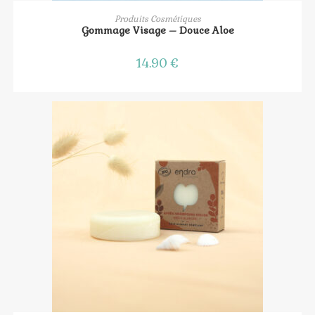
AJOUTER AU PANIER
Produits Cosmétiques
Gommage Visage – Douce Aloe
14.90
€