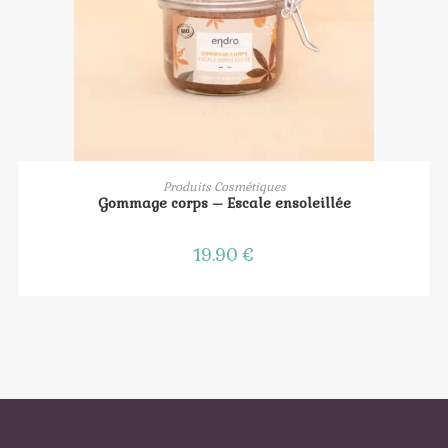
AJOUTER AU PANIER
Produits Cosmétiques
Gommage corps – Escale ensoleillée
19.90
€