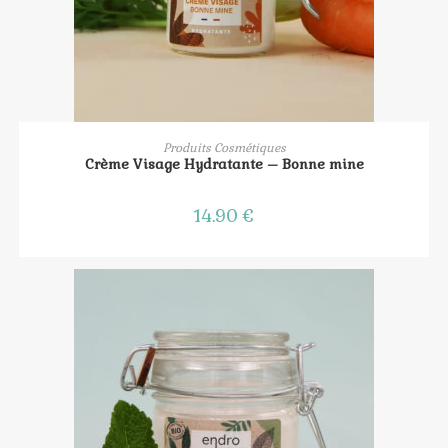
AJOUTER AU PANIER
Produits Cosmétiques
Crème Visage Hydratante – Bonne mine
14.90
€