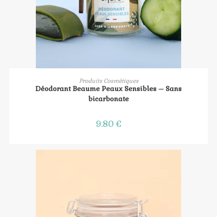
AJOUTER AU PANIER
Produits Cosmétiques
Déodorant Beaume Peaux Sensibles – Sans
bicarbonate
9.80
€