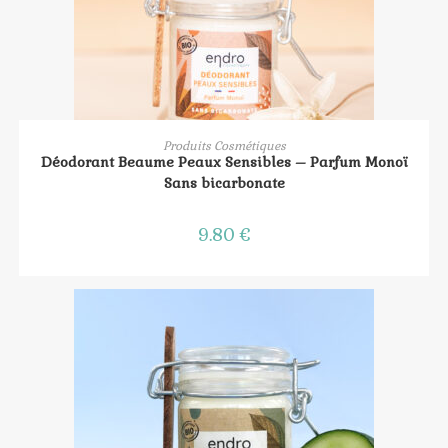
AJOUTER AU PANIER
Produits Cosmétiques
Déodorant Beaume Peaux Sensibles – Parfum Monoï
Sans bicarbonate
9.80
€