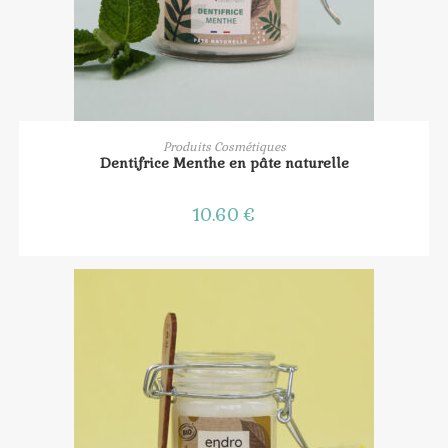
AJOUTER AU PANIER
Produits Cosmétiques
Dentifrice Menthe en pâte naturelle
10.60
€