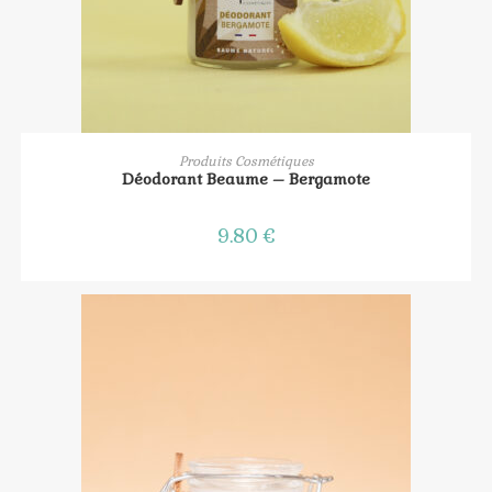
AJOUTER AU PANIER
Produits Cosmétiques
Déodorant Beaume – Bergamote
9.80
€