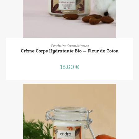
AJOUTER AU PANIER
Produits Cosmétiques
Crème Corps Hydratante Bio – Fleur de Coton
15.60
€