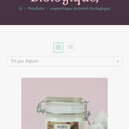
>
Produits
>
cosmétique; naturel; biologique;
Tri par défaut