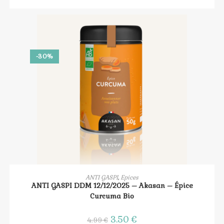
initial
actuel
était :
est :
8.19 €.
6.00 €.
-30%
AJOUTER AU PANIER
ANTI GASPI
,
Epices
ANTI GASPI DDM 12/12/2025 – Akasan – Épice
Curcuma Bio
Le
3.50
€
Le
4.99
€