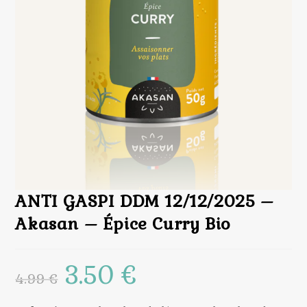
ANTI GASPI DDM 12/12/2025 –
Akasan – Épice Curry Bio
3.50
€
Le
Le
4.99
€
prix
prix
initial
actuel
était :
est :
4.99 €.
3.50 €.