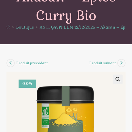
Curry Bio
>
Boutique
>
ANTI GASPI DDM 12/12/2025 – Akasan – Épice 
Produit précédent
Produit suivant
-30%
🔍