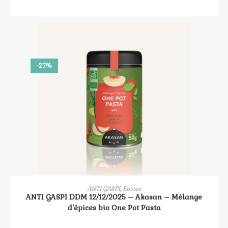
prix
prix
initial
actuel
était :
est :
4.99 €.
3.50 €.
-27%
AJOUTER AU PANIER
ANTI GASPI
,
Epices
ANTI GASPI DDM 12/12/2025 – Akasan – Mélange
d’épices bio One Pot Pasta