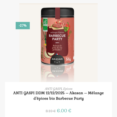
-27%
AJOUTER AU PANIER
ANTI GASPI
,
Epices
ANTI GASPI DDM 12/12/2025 – Akasan – Mélange
d’épices bio Barbecue Party
Le
6.00
€
Le
8.19
€
prix
prix