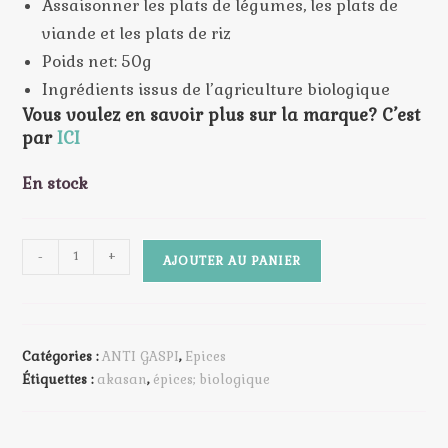
Assaisonner les plats de légumes, les plats de
viande et les plats de riz
Poids net: 50g
Ingrédients issus de l’agriculture biologique
Vous voulez en savoir plus sur la marque? C’est
par
ICI
En stock
quantité
-
+
AJOUTER AU PANIER
de
ANTI
GASPI
DDM
Catégories :
ANTI GASPI
,
Epices
12/12/2025
Étiquettes :
akasan
,
épices; biologique
-
Akasan