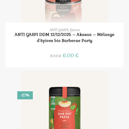
AJOUTER AU PANIER
ANTI GASPI
,
Epices
ANTI GASPI DDM 12/12/2025 – Akasan – Mélange
d’épices bio Barbecue Party
Le
6.00
€
Le
8.19
€
prix
prix
initial
actuel
était :
est :
8.19 €.
6.00 €.
-27%