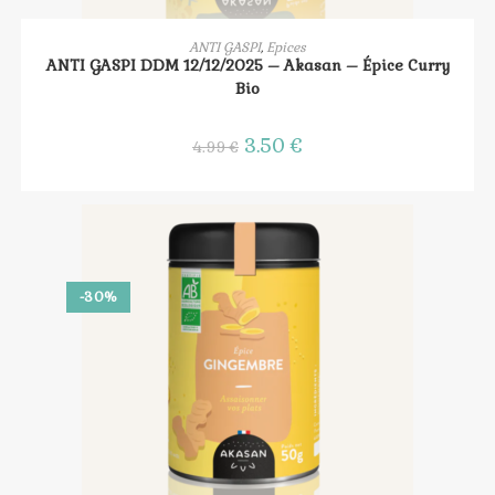
AJOUTER AU PANIER
ANTI GASPI
,
Epices
ANTI GASPI DDM 12/12/2025 – Akasan – Épice Curry
Bio
Le
3.50
€
Le
4.99
€
prix
prix
initial
actuel
était :
est :
4.99 €.
3.50 €.
-30%