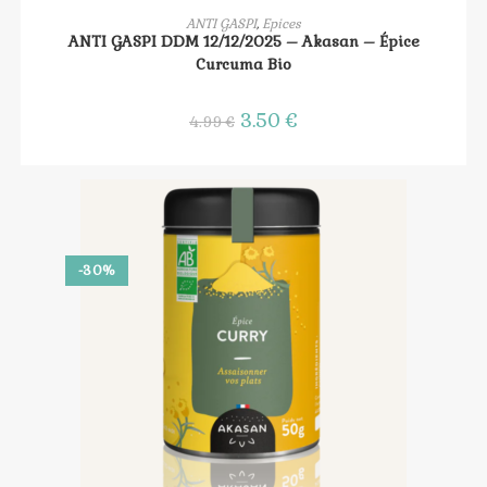
AJOUTER AU PANIER
ANTI GASPI
,
Epices
ANTI GASPI DDM 12/12/2025 – Akasan – Épice
Curcuma Bio
Le
3.50
€
Le
4.99
€
prix
prix
initial
actuel
était :
est :
4.99 €.
3.50 €.
-30%