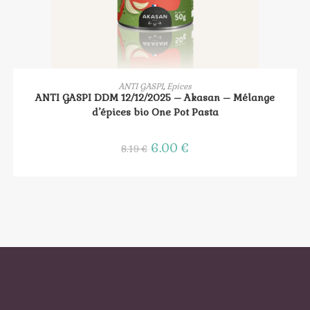
AJOUTER AU PANIER
ANTI GASPI
,
Epices
ANTI GASPI DDM 12/12/2025 – Akasan – Mélange
d’épices bio One Pot Pasta
Le
6.00
€
Le
8.19
€
prix
prix
initial
actuel
était :
est :
8.19 €.
6.00 €.