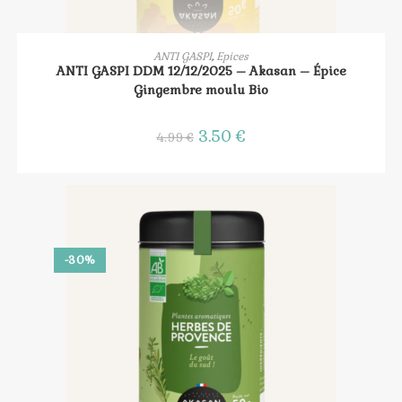
AJOUTER AU PANIER
ANTI GASPI
,
Epices
ANTI GASPI DDM 12/12/2025 – Akasan – Épice
Gingembre moulu Bio
Le
3.50
€
Le
4.99
€
prix
prix
initial
actuel
était :
est :
4.99 €.
3.50 €.
-30%