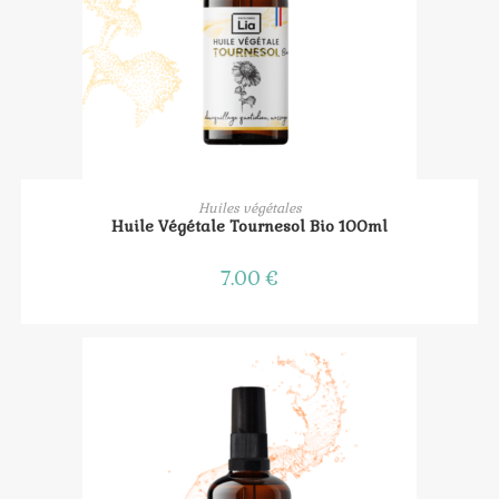
AJOUTER AU PANIER
Huiles végétales
Huile Végétale Tournesol Bio 100ml
7.00
€