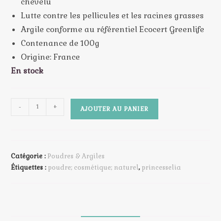
chevelu
Lutte contre les pellicules et les racines grasses
Argile conforme au référentiel Ecocert Greenlife
Contenance de 100g
Origine: France
En stock
quantité
-
+
AJOUTER AU PANIER
de
Poudre
d'Argile
Verte
Catégorie :
Poudres & Argiles
Étiquettes :
poudre; cosmétique; naturel
,
princesselia