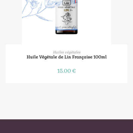
AJOUTER AU PANIER
Huiles végétales
Huile Végétale de Lin Française 100ml
15.00
€