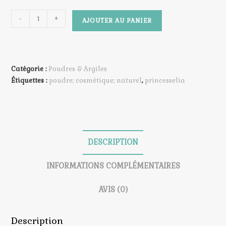
quantité
-
+
AJOUTER AU PANIER
de
Poudre
d'Argile
Blanche
Catégorie :
Poudres & Argiles
Étiquettes :
poudre; cosmétique; naturel
,
princesselia
DESCRIPTION
INFORMATIONS COMPLÉMENTAIRES
AVIS (0)
Description