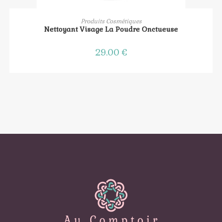
AJOUTER AU PANIER
Produits Cosmétiques
Nettoyant Visage La Poudre Onctueuse
29.00
€