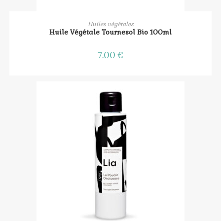
AJOUTER AU PANIER
Huiles végétales
Huile Végétale Tournesol Bio 100ml
7.00
€