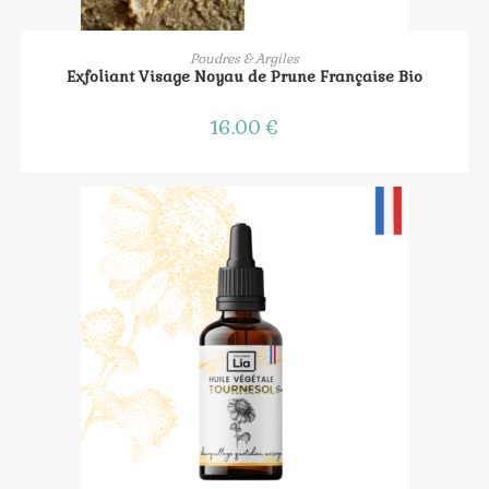
AJOUTER AU PANIER
Poudres & Argiles
Exfoliant Visage Noyau de Prune Française Bio
16.00
€