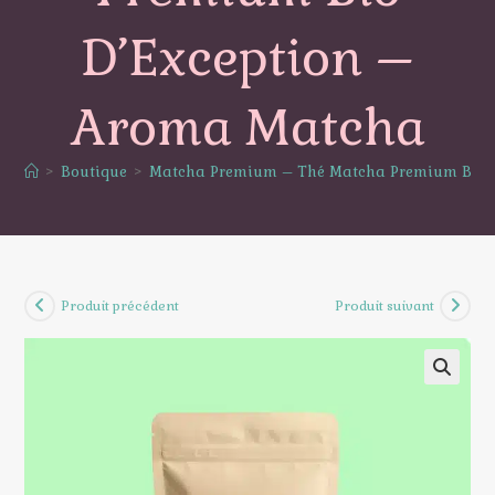
D’Exception –
Aroma Matcha
>
Boutique
>
Matcha Premium – Thé Matcha Premium Bio d
Produit précédent
Produit suivant
🔍