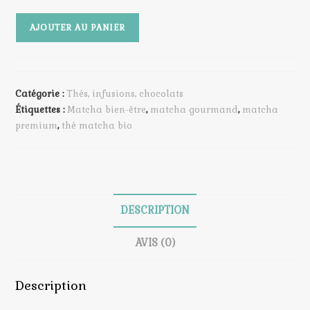
quantité
AJOUTER AU PANIER
de
Matcha
Premium
–
Catégorie :
Thés, infusions, chocolats
Thé
Étiquettes :
Matcha bien-être
,
matcha gourmand
,
matcha
Matcha
premium
,
thé matcha bio
Premium
Bio
d’Exception
–
Aroma
DESCRIPTION
Matcha
AVIS (0)
Description