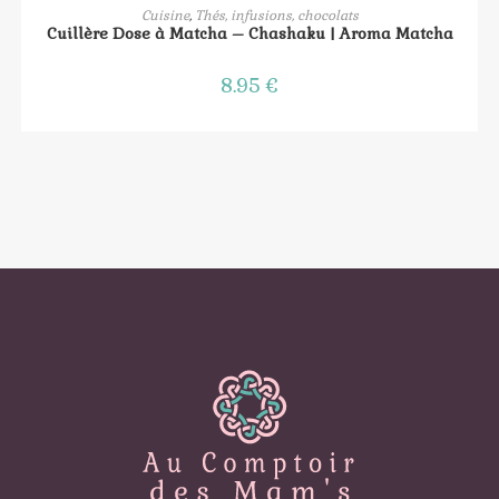
AJOUTER AU PANIER
Cuisine
,
Thés, infusions, chocolats
Cuillère Dose à Matcha – Chashaku | Aroma Matcha
8.95
€