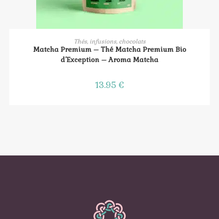
AJOUTER AU PANIER
Thés, infusions, chocolats
Matcha Premium – Thé Matcha Premium Bio
d’Exception – Aroma Matcha
13.95
€