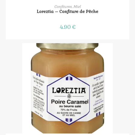
AJOUTER AU PANIER
Confitures, Miel
Loreztia – Confiture de Pêche
4.90
€