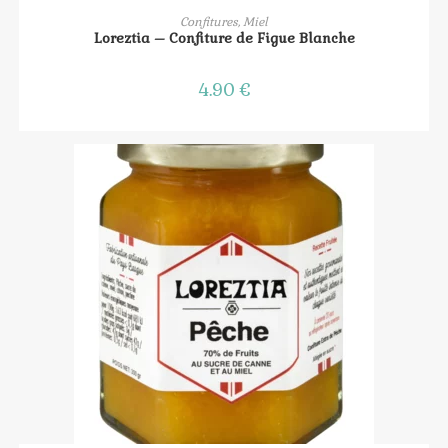
AJOUTER AU PANIER
Confitures, Miel
Loreztia – Confiture de Figue Blanche
4.90
€