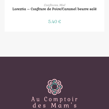
AJOUTER AU PANIER
Confitures, Miel
Loreztia – Confiture de Poire/Caramel beurre salé
5.40
€