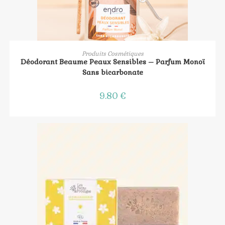
AJOUTER AU PANIER
Produits Cosmétiques
Déodorant Beaume Peaux Sensibles – Parfum Monoï
Sans bicarbonate
9.80
€