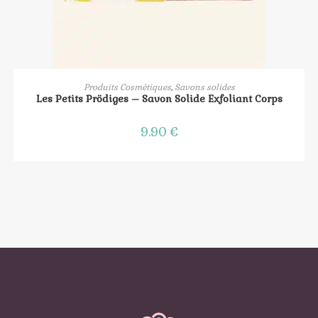
AJOUTER AU PANIER
Produits Cosmétiques
,
Savons solides
Les Petits Prödiges – Savon Solide Exfoliant Corps
9.90
€