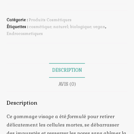
Gommage
Visage
-
Catégorie :
Produits Cosmétiques
Douce
Étiquettes :
cosmétique; naturel; biologique; vegan
,
Aloe
Endrocosmetiques
DESCRIPTION
AVIS (0)
Description
Ce gommage visage a été formulé pour retirer
délicatement les cellules mortes, se débarrasser
des impuretés et resserrer les pores sans abîmer la