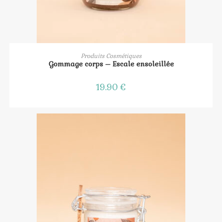
AJOUTER AU PANIER
Produits Cosmétiques
Gommage corps – Escale ensoleillée
19.90
€