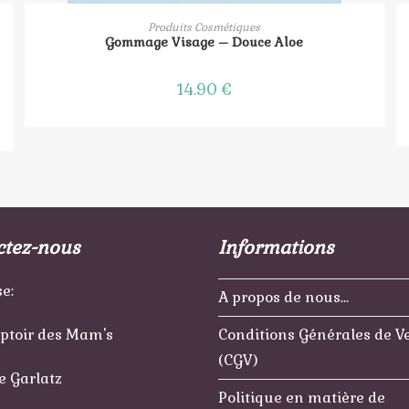
AJOUTER AU PANIER
Produits Cosmétiques
Gommage Visage – Douce Aloe
14.90
€
ctez-nous
Informations
e:
A propos de nous…
ptoir des Mam's
Conditions Générales de V
(CGV)
e Garlatz
Politique en matière de