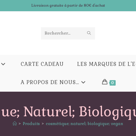
Livraison gratuite à partir de 80€ d'achat
ENVOYER
Rechercher
LA
sur
RECHERCHE
ce
CARTE CADEAU
LES MARQUES DE L’
site
A PROPOS DE NOUS…
0
ue; Naturel; Biologiq
>
Produits
>
cosmétique; naturel; biologique; vegan