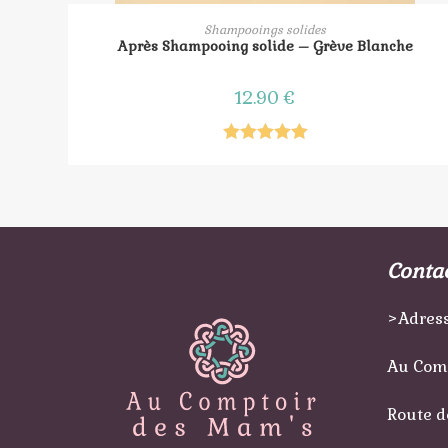
AJOUTER AU PANIER
Shampooings solides
Après Shampooing solide – Grève Blanche
12.90
€
Note
5.00
sur 5
Conta
>Adress
Au Com
Route d