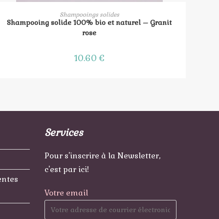
AJOUTER AU PANIER
Shampooings solides
Shampooing solide 100% bio et naturel – Granit
rose
10.60
€
Services
Pour s'inscrire à la Newsletter,
c'est par ici!
entes
Votre email