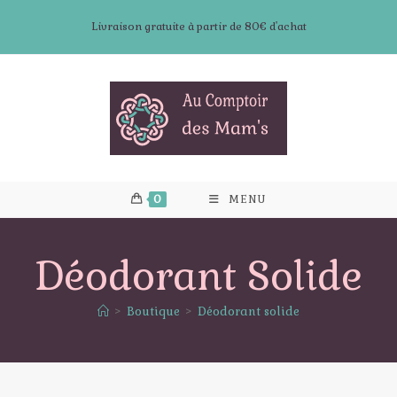
Skip
Livraison gratuite à partir de 80€ d'achat
to
content
0
MENU
Déodorant Solide
>
Boutique
>
Déodorant solide