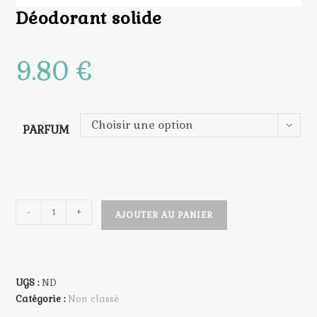
Déodorant solide
9.80
€
Choisir une option
PARFUM
quantité
-
+
AJOUTER AU PANIER
de
Déodorant
solide
UGS :
ND
Catégorie :
Non classé