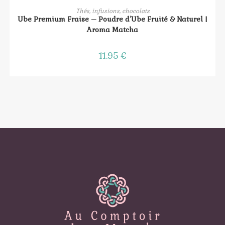
AJOUTER AU PANIER
Thés, infusions, chocolats
Ube Premium Fraise – Poudre d’Ube Fruité & Naturel |
Aroma Matcha
11.95
€