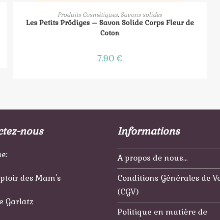
AJOUTER AU PANIER
Produits Cosmétiques
,
Savons solides
Les Petits Prödiges – Savon Solide Corps Fleur de
Coton
7.90
€
ctez-nous
Informations
e:
A propos de nous…
ptoir des Mam's
Conditions Générales de V
(CGV)
e Garlatz
Politique en matière de