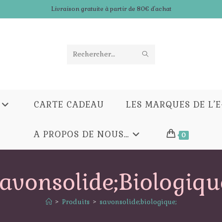
Livraison gratuite à partir de 80€ d'achat
ENVOYER
Rechercher
LA
sur
RECHERCHE
ce
CARTE CADEAU
LES MARQUES DE L’
site
A PROPOS DE NOUS…
0
avonsolide;biologiqu
>
Produits
>
savonsolide;biologique;