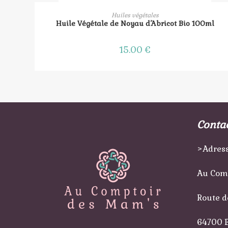
AJOUTER AU PANIER
Huiles végétales
Huile Végétale de Noyau d’Abricot Bio 100ml
15.00
€
Conta
>Adress
Au Com
Route d
64700 