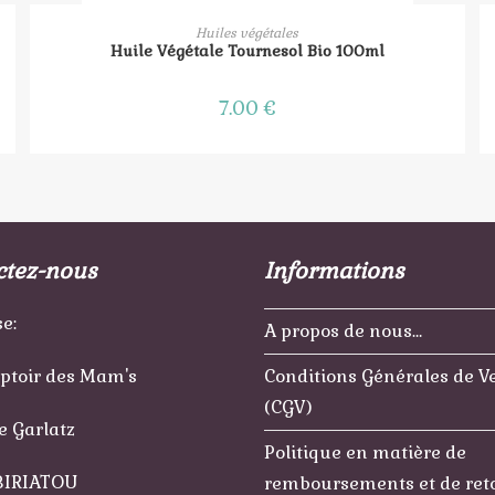
AJOUTER AU PANIER
Huiles végétales
Huile Végétale Tournesol Bio 100ml
7.00
€
ctez-nous
Informations
e:
A propos de nous…
ptoir des Mam's
Conditions Générales de V
(CGV)
e Garlatz
Politique en matière de
BIRIATOU
remboursements et de ret