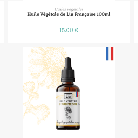
AJOUTER AU PANIER
Huiles végétales
Huile Végétale de Lin Française 100ml
15.00
€