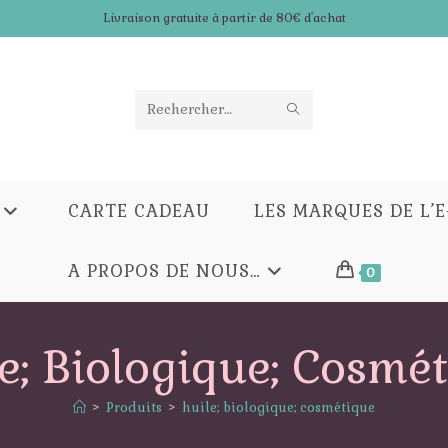
Livraison gratuite à partir de 80€ d'achat
ENVOYER
Rechercher
LA
sur
RECHERCHE
ce
CARTE CADEAU
LES MARQUES DE L’
site
A PROPOS DE NOUS…
0
e; Biologique; Cosmé
>
Produits
>
huile; biologique; cosmétique