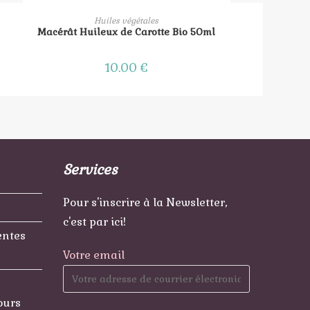
AJOUTER AU PANIER
Huiles végétales
Macérât Huileux de Carotte Bio 50ml
10.00
€
Services
Pour s'inscrire à la Newsletter,
c'est par ici!
entes
Votre email
ours