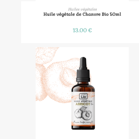
AJOUTER AU PANIER
Huiles végétales
Huile végétale de Chanvre Bio 50ml
13.00
€